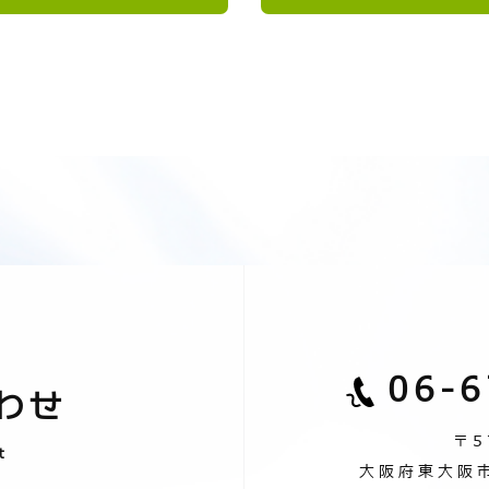
06-6
わせ
〒5
t
⼤阪府東⼤阪